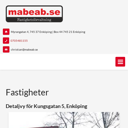
Myrangatan 4, 745 37 Enköping | Box 44 745 21 Enköping
0705481155
christian@mabeab.se
Fastigheter
Detaljvy för Kungsgatan 5, Enköping