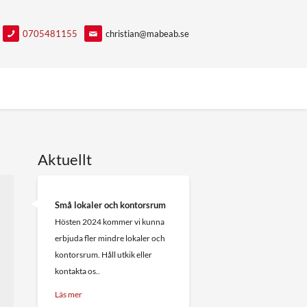
0705481155
christian@mabeab.se
Aktuellt
Små lokaler och kontorsrum
Hösten 2024 kommer vi kunna
erbjuda fler mindre lokaler och
kontorsrum. Håll utkik eller
kontakta os..
Läs mer