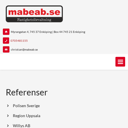
Myrangatan 4, 745 37 Enköping | Box 44 745 21 Enköping
0705481155
christian@mabeab.se
Referenser
Polisen Sverige
Region Uppsala
Willys AB