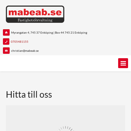
Myrangatan 4, 745 37 Enköping | Box 44 745 21 Enköping
0705481155
christian@mabeab.se
Hitta till oss